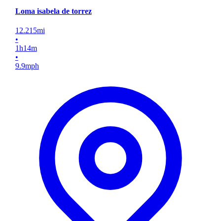
Loma isabela de torrez
12.215
mi
•
1
h
14
m
•
9.9
mph