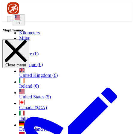
mi
MapPlanner
Kilometers
Miles
France (€)
Belgique (€)
Close menu
United Kingdom (£)
Ireland (€)
United States ($)
Canada ($CA)
Italia (€)
Deutschland (€)