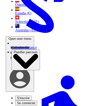
Österreich (€)
España (€)
Schweiz (CHF)
Australia (AU$)
Open user menu
Calculer distance
Planifier parcours
S'inscrire
Se connecter