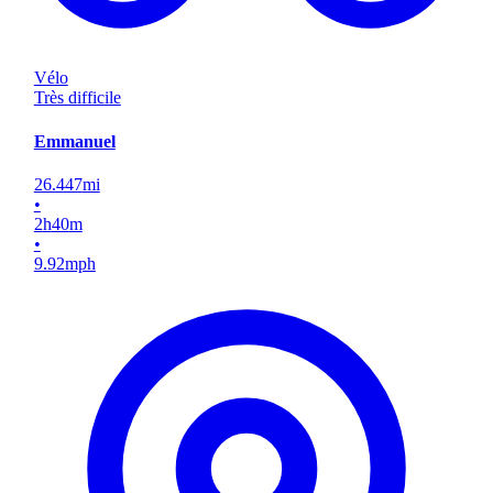
Vélo
Très difficile
Emmanuel
26.447
mi
•
2
h
40
m
•
9.92
mph