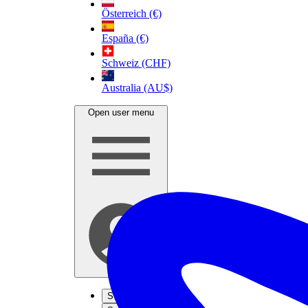
Österreich (€)
España (€)
Schweiz (CHF)
Australia (AU$)
Open user menu
S'inscrire