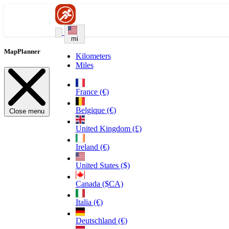
mi
MapPlanner
Kilometers
Miles
France (€)
Belgique (€)
Close menu
United Kingdom (£)
Ireland (€)
United States ($)
Canada ($CA)
Italia (€)
Deutschland (€)