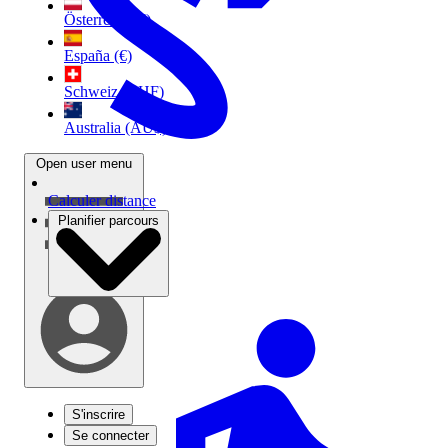
Österreich (€)
España (€)
Schweiz (CHF)
Australia (AU$)
Open user menu
Calculer distance
Planifier parcours
S'inscrire
Se connecter