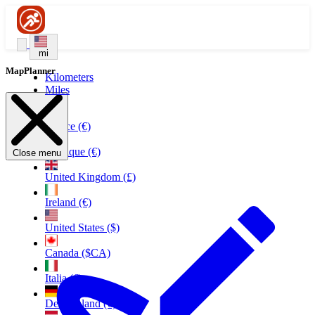
mi
MapPlanner
Kilometers
Miles
France (€)
Belgique (€)
Close menu
United Kingdom (£)
Ireland (€)
United States ($)
Canada ($CA)
Italia (€)
Deutschland (€)