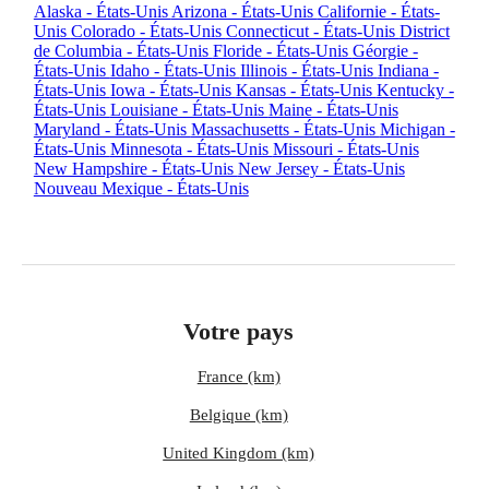
Alaska - États-Unis
Arizona - États-Unis
Californie - États-
Unis
Colorado - États-Unis
Connecticut - États-Unis
District
de Columbia - États-Unis
Floride - États-Unis
Géorgie -
États-Unis
Idaho - États-Unis
Illinois - États-Unis
Indiana -
États-Unis
Iowa - États-Unis
Kansas - États-Unis
Kentucky -
États-Unis
Louisiane - États-Unis
Maine - États-Unis
Maryland - États-Unis
Massachusetts - États-Unis
Michigan -
États-Unis
Minnesota - États-Unis
Missouri - États-Unis
New Hampshire - États-Unis
New Jersey - États-Unis
Nouveau Mexique - États-Unis
Votre pays
France (km)
Belgique (km)
United Kingdom (km)