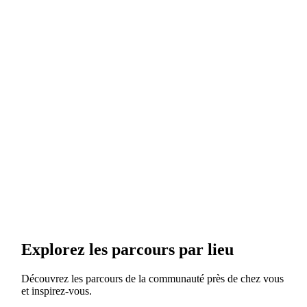
Cliquez sur votre point de départ, puis sur
chaque point du trajet. MapPlanner suit les
routes et les chemins et affiche la distance
exacte entre eux.
Le calcul de distance sur carte est-il
❓
gratuit ?
Oui. Mesurer la distance, le dénivelé et la durée
sur la carte est gratuit et illimité, sans création
de compte.
Explorez les parcours par lieu
Découvrez les parcours de la communauté près de chez vous
et inspirez-vous.