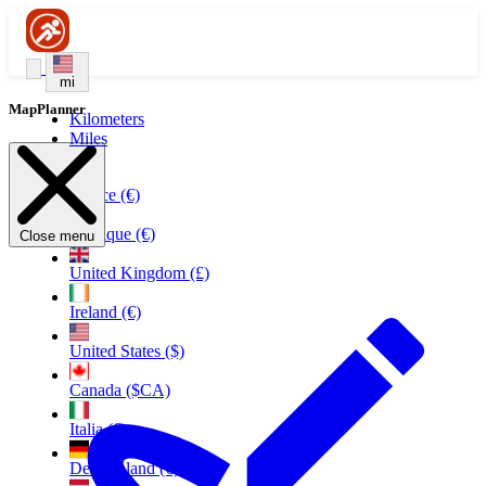
mi
MapPlanner
Kilometers
Miles
France (€)
Belgique (€)
Close menu
United Kingdom (£)
Ireland (€)
United States ($)
Canada ($CA)
Italia (€)
Deutschland (€)