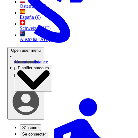
Österreich (€)
España (€)
Schweiz (CHF)
Australia (AU$)
Open user menu
Calculer distance
Planifier parcours
S'inscrire
Se connecter