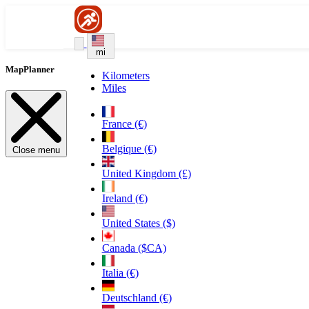
mi
MapPlanner
Kilometers
Miles
France (€)
Belgique (€)
Close menu
United Kingdom (£)
Ireland (€)
United States ($)
Canada ($CA)
Italia (€)
Deutschland (€)