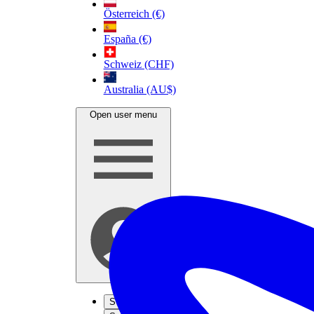
Österreich (€)
España (€)
Schweiz (CHF)
Australia (AU$)
Open user menu
S'inscrire