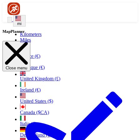
mi
MapPlanner
Kilometers
Miles
France (€)
Belgique (€)
Close menu
United Kingdom (£)
Ireland (€)
United States ($)
Canada ($CA)
Italia (€)
Deutschland (€)