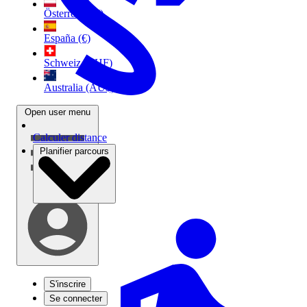
Österreich (€)
España (€)
Schweiz (CHF)
Australia (AU$)
Open user menu
Calculer distance
Planifier parcours
S'inscrire
Se connecter