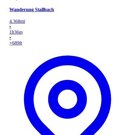
Wanderung Stallbach
4.368
mi
•
1
h
36
m
•
+689
ft