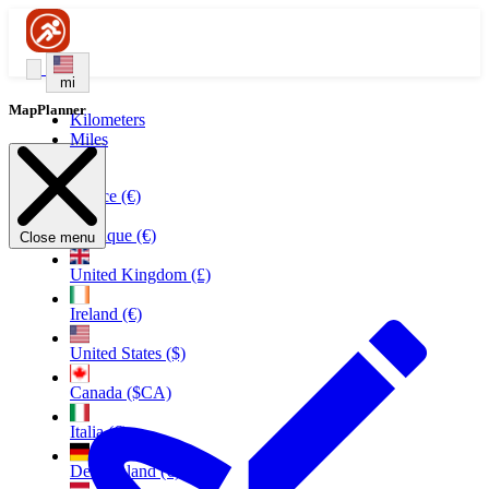
mi
MapPlanner
Kilometers
Miles
France (€)
Belgique (€)
Close menu
United Kingdom (£)
Ireland (€)
United States ($)
Canada ($CA)
Italia (€)
Deutschland (€)