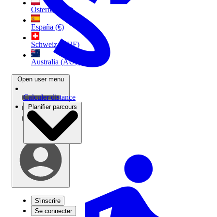
Österreich (€)
España (€)
Schweiz (CHF)
Australia (AU$)
Open user menu
Calculer distance
Planifier parcours
S'inscrire
Se connecter