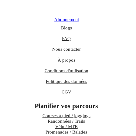
Abonnement
Blogs
FAQ
Nous contacter
À propos
Conditions d'utilisation
Politique des données
CGV
Planifier vos parcours
Courses à pied / joggings
Randonnées / Trails
Vélo / MTB
Promenades / Balades