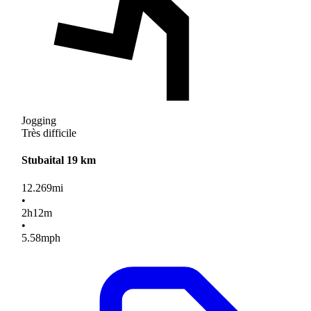
Jogging
Très difficile
Stubaital 19 km
12.269
mi
•
2
h
12
m
•
5.58
mph