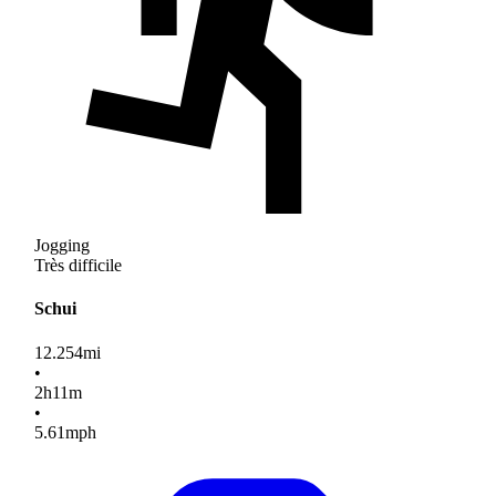
Jogging
Très difficile
Schui
12.254
mi
•
2
h
11
m
•
5.61
mph