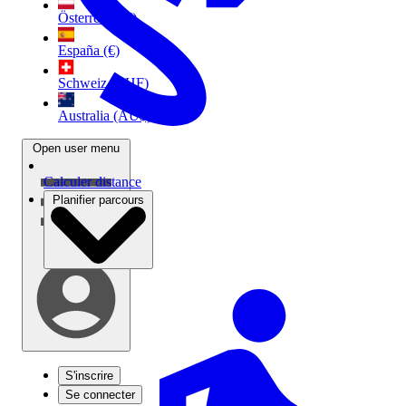
Österreich (€)
España (€)
Schweiz (CHF)
Australia (AU$)
Open user menu
Calculer distance
Planifier parcours
S'inscrire
Se connecter