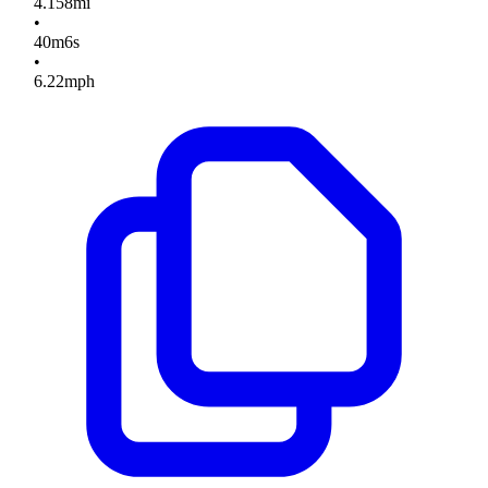
4.158
mi
•
40
m
6
s
•
6.22
mph