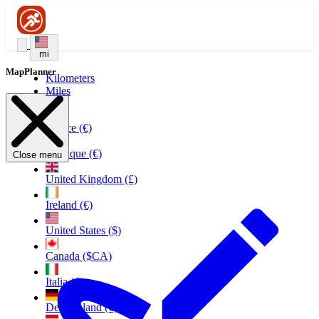
mi
MapPlanner
Kilometers
Miles
France (€)
Belgique (€)
Close menu
United Kingdom (£)
Ireland (€)
United States ($)
Canada ($CA)
Italia (€)
Deutschland (€)