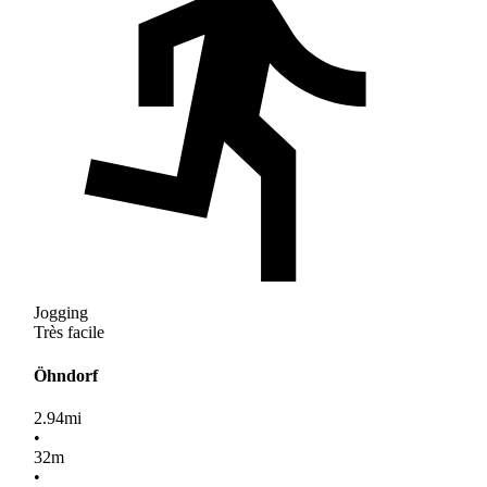
Jogging
Très facile
Öhndorf
2.94
mi
•
32
m
•