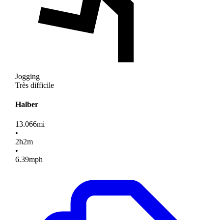
Jogging
Très difficile
Halber
13.066
mi
•
2
h
2
m
•
6.39
mph