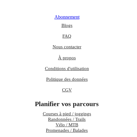
Abonnement
Blogs
FAQ
Nous contacter
À propos
Conditions d'utilisation
Politique des données
CGV
Planifier vos parcours
Courses à pied / joggings
Randonnées / Trails
Vélo / MTB
Promenades / Balades