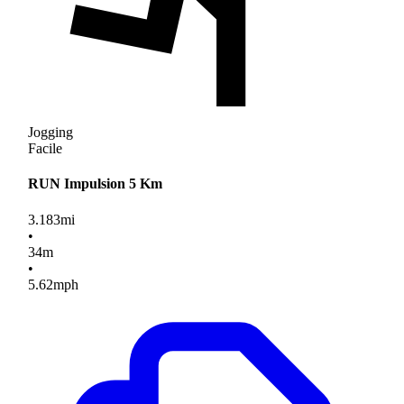
Jogging
Facile
RUN Impulsion 5 Km
3.183
mi
•
34
m
•
5.62
mph