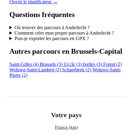
Ouvrir le planificateur →
Questions fréquentes
Où trouver des parcours à Anderlecht ?
Comment créer mon propre parcours à Anderlecht ?
Puis-je exporter les parcours en GPX ?
Autres parcours en Brussels-Capital
Saint-Gilles
(4)
Brussels
(3)
Uccle
(3)
Ixelles
(3)
Forest
(2)
Woluwe-Saint-Lambert
(2)
Schaerbeek
(2)
Woluwe-Saint-
Pierre
(2)
Votre pays
France (km)