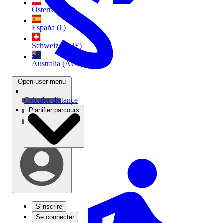
Österreich (€)
España (€)
Schweiz (CHF)
Australia (AU$)
Open user menu
Calculer distance
Planifier parcours
S'inscrire
Se connecter