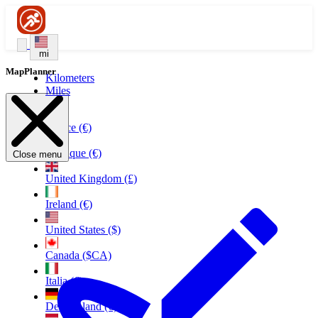
mi
MapPlanner
Kilometers
Miles
France (€)
Belgique (€)
Close menu
United Kingdom (£)
Ireland (€)
United States ($)
Canada ($CA)
Italia (€)
Deutschland (€)