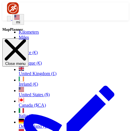
mi
MapPlanner
Kilometers
Miles
France (€)
Belgique (€)
Close menu
United Kingdom (£)
Ireland (€)
United States ($)
Canada ($CA)
Italia (€)
Deutschland (€)