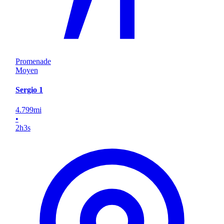
Promenade
Moyen
Sergio 1
4.799
mi
•
2
h
3
s