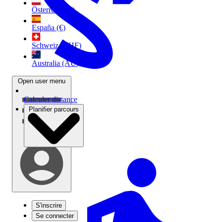
Österreich (€)
España (€)
Schweiz (CHF)
Australia (AU$)
Open user menu
Calculer distance
Planifier parcours
S'inscrire
Se connecter