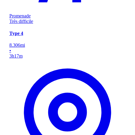
Promenade
Très difficile
Type 4
8.306
mi
•
3
h
17
m