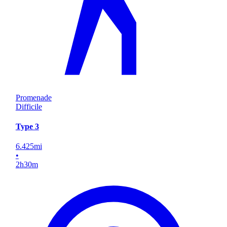
Promenade
Difficile
Type 3
6.425
mi
•
2
h
30
m