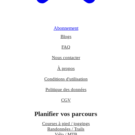
Abonnement
Blogs
FAQ
Nous contacter
À propos
Conditions d'utilisation
Politique des données
CGV
Planifier vos parcours
Courses à pied / joggings
Randonnées / Trails
Vélo / MTB