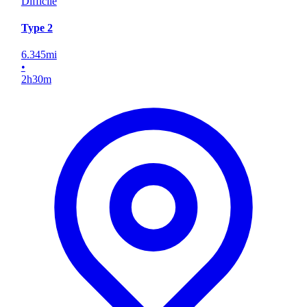
Difficile
Type 2
6.345
mi
•
2
h
30
m