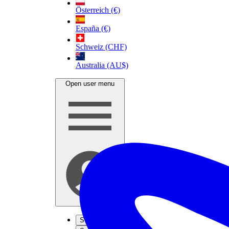
Österreich (€)
España (€)
Schweiz (CHF)
Australia (AU$)
Open user menu
S'inscrire