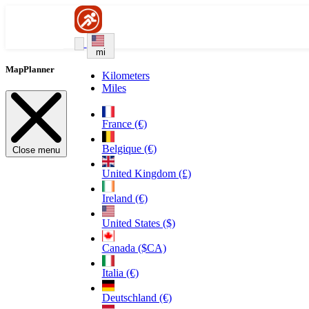
mi
MapPlanner
Kilometers
Miles
France (€)
Belgique (€)
Close menu
United Kingdom (£)
Ireland (€)
United States ($)
Canada ($CA)
Italia (€)
Deutschland (€)