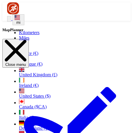
mi
MapPlanner
Kilometers
Miles
France (€)
Belgique (€)
Close menu
United Kingdom (£)
Ireland (€)
United States ($)
Canada ($CA)
Italia (€)
Deutschland (€)