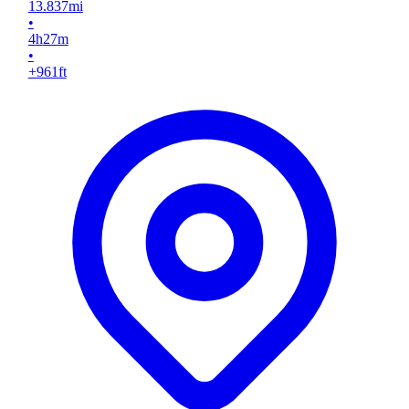
13.837
mi
•
4
h
27
m
•
+961
ft