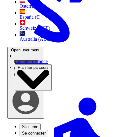
Österreich (€)
España (€)
Schweiz (CHF)
Australia (AU$)
Open user menu
Calculer distance
Planifier parcours
S'inscrire
Se connecter