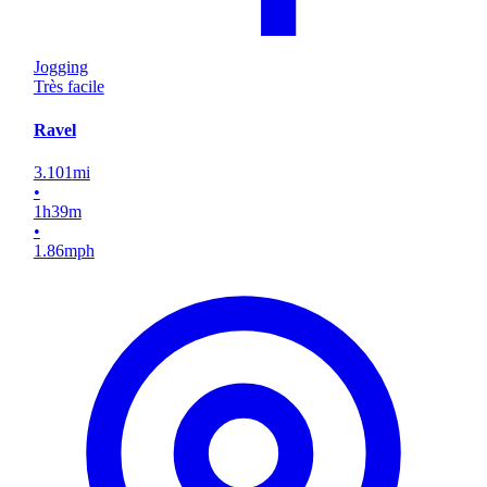
Jogging
Très facile
Ravel
3.101
mi
•
1
h
39
m
•
1.86
mph