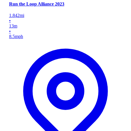
Run the Loop Alliance 2023
1.842
mi
•
13
m
•
8.5
mph