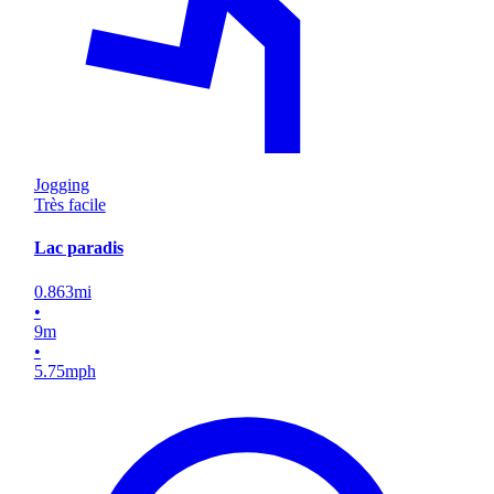
Jogging
Très facile
Lac paradis
0.863
mi
•
9
m
•
5.75
mph