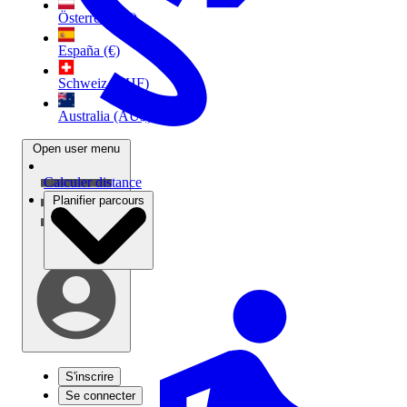
Österreich (€)
España (€)
Schweiz (CHF)
Australia (AU$)
Open user menu
Calculer distance
Planifier parcours
S'inscrire
Se connecter