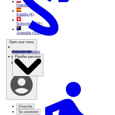
Österreich (€)
España (€)
Schweiz (CHF)
Australia (AU$)
Open user menu
Calculer distance
Planifier parcours
S'inscrire
Se connecter