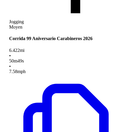
Jogging
Moyen
Corrida 99 Aniversario Carabineros 2026
6.422
mi
•
50
m
49
s
•
7.58
mph