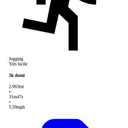
Jogging
Très facile
5k domi
2.963
mi
•
31
m
47
s
•
5.59
mph