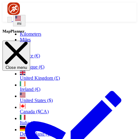
mi
MapPlanner
Kilometers
Miles
France (€)
Belgique (€)
Close menu
United Kingdom (£)
Ireland (€)
United States ($)
Canada ($CA)
Italia (€)
Deutschland (€)