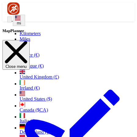
mi
MapPlanner
Kilometers
Miles
France (€)
Belgique (€)
Close menu
United Kingdom (£)
Ireland (€)
United States ($)
Canada ($CA)
Italia (€)
Deutschland (€)