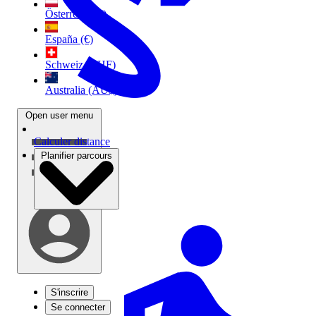
Österreich (€)
España (€)
Schweiz (CHF)
Australia (AU$)
Open user menu
Calculer distance
Planifier parcours
S'inscrire
Se connecter