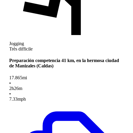
Jogging
Très difficile
Preparación competencia 41 km, en la hermosa ciudad
de Manizales (Caldas)
17.865
mi
•
2
h
26
m
•
7.33
mph