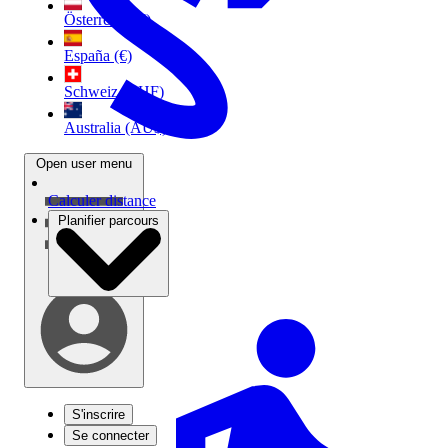
Österreich (€)
España (€)
Schweiz (CHF)
Australia (AU$)
Open user menu
Calculer distance
Planifier parcours
S'inscrire
Se connecter