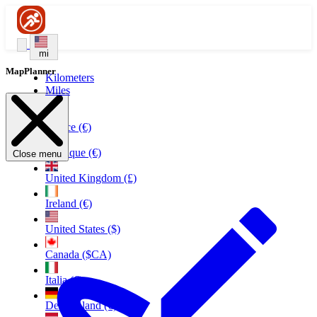
mi
MapPlanner
Kilometers
Miles
France (€)
Belgique (€)
Close menu
United Kingdom (£)
Ireland (€)
United States ($)
Canada ($CA)
Italia (€)
Deutschland (€)