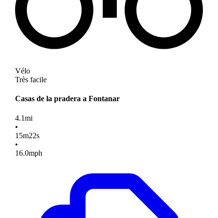
Vélo
Très facile
Casas de la pradera a Fontanar
4.1
mi
•
15
m
22
s
•
16.0
mph