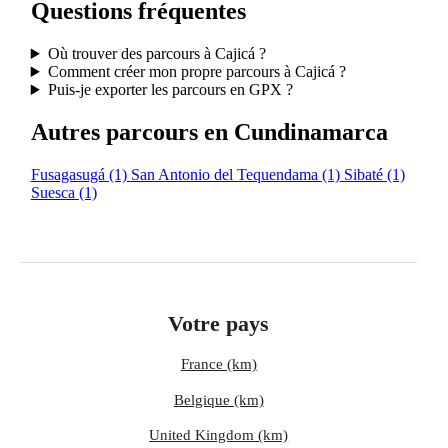
Questions fréquentes
Où trouver des parcours à Cajicá ?
Comment créer mon propre parcours à Cajicá ?
Puis-je exporter les parcours en GPX ?
Autres parcours en Cundinamarca
Fusagasugá
(1)
San Antonio del Tequendama
(1)
Sibaté
(1)
Suesca
(1)
Votre pays
France (km)
Belgique (km)
United Kingdom (km)