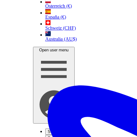
Österreich (€)
España (€)
Schweiz (CHF)
Australia (AU$)
Open user menu
S'inscrire