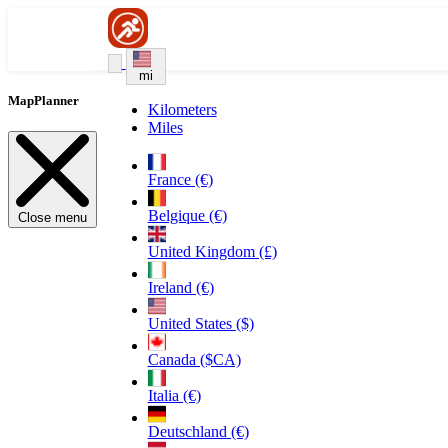
mi
MapPlanner
Kilometers
Miles
France (€)
Belgique (€)
Close menu
United Kingdom (£)
Ireland (€)
United States ($)
Canada ($CA)
Italia (€)
Deutschland (€)