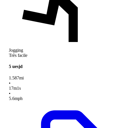
Jogging
Très facile
5 uesjd
1.587
mi
•
17
m
1
s
•
5.6
mph