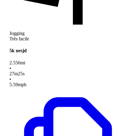
Jogging
Très facile
5k uesjd
2.556
mi
•
27
m
25
s
•
5.59
mph