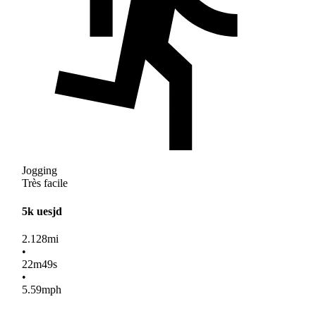
Jogging
Très facile
5k uesjd
2.128
mi
•
22
m
49
s
•
5.59
mph