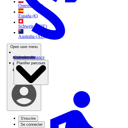
Österreich (€)
España (€)
Schweiz (CHF)
Australia (AU$)
Open user menu
Calculer distance
Planifier parcours
S'inscrire
Se connecter