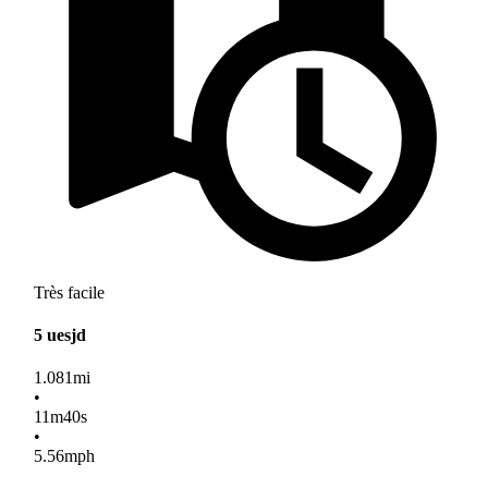
Très facile
5 uesjd
1.081
mi
•
11
m
40
s
•
5.56
mph