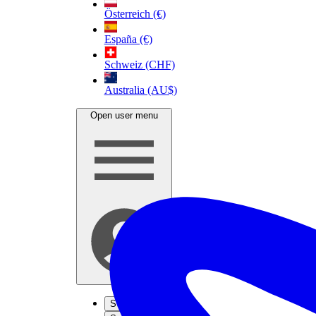
Österreich (€)
España (€)
Schweiz (CHF)
Australia (AU$)
Open user menu
S'inscrire