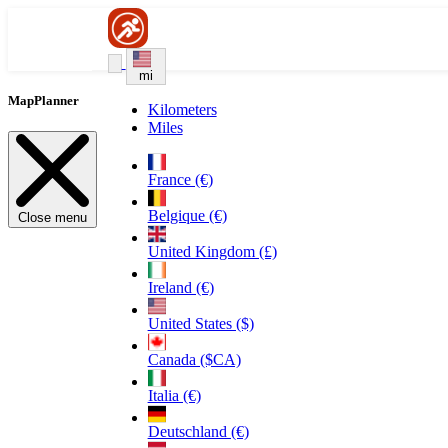
mi
MapPlanner
Kilometers
Miles
France (€)
Belgique (€)
Close menu
United Kingdom (£)
Ireland (€)
United States ($)
Canada ($CA)
Italia (€)
Deutschland (€)