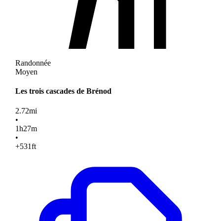
Randonnée
Moyen
Les trois cascades de Brénod
2.72
mi
•
1
h
27
m
•
+531
ft