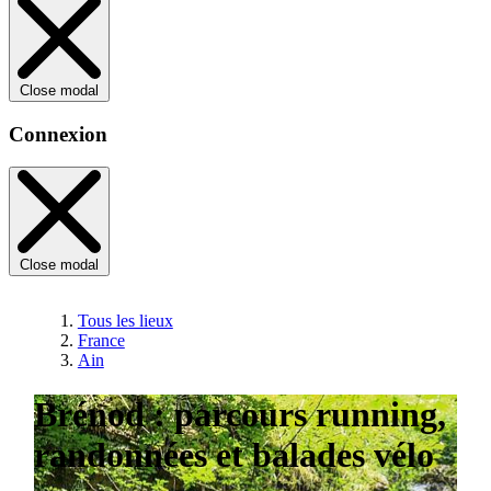
Close modal
Connexion
Close modal
Tous les lieux
France
Ain
Brénod : parcours running,
randonnées et balades vélo