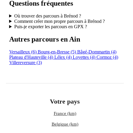
Questions fréquentes
Où trouver des parcours à Brénod ?
Comment créer mon propre parcours à Brénod ?
Puis-je exporter les parcours en GPX ?
Autres parcours en Ain
Versailleux
(6)
Bourg-en-Bresse
(5)
Bâgé-Dommartin
(4)
Plateau d'Hauteville
(4)
Lélex
(4)
Loyettes
(4)
Cormoz
(4)
Villereversure
(3)
Votre pays
France (km)
Belgique (km)