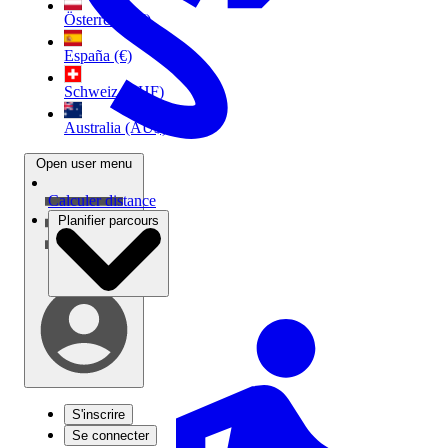
Österreich (€)
España (€)
Schweiz (CHF)
Australia (AU$)
Open user menu
Calculer distance
Planifier parcours
S'inscrire
Se connecter