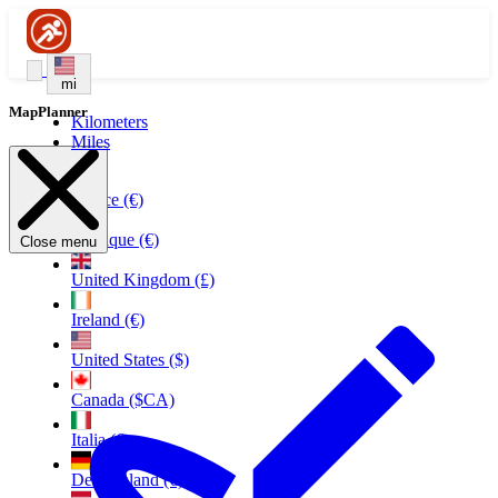
mi
MapPlanner
Kilometers
Miles
France (€)
Belgique (€)
Close menu
United Kingdom (£)
Ireland (€)
United States ($)
Canada ($CA)
Italia (€)
Deutschland (€)