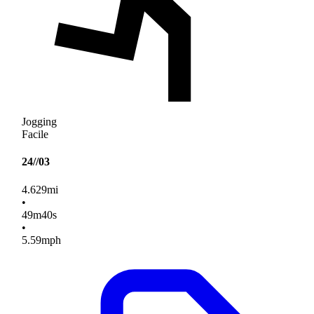
Jogging
Facile
24//03
4.629
mi
•
49
m
40
s
•
5.59
mph