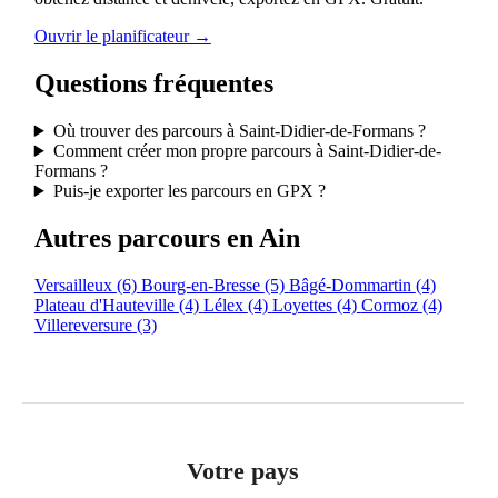
Ouvrir le planificateur →
Questions fréquentes
Où trouver des parcours à Saint-Didier-de-Formans ?
Comment créer mon propre parcours à Saint-Didier-de-
Formans ?
Puis-je exporter les parcours en GPX ?
Autres parcours en Ain
Versailleux
(6)
Bourg-en-Bresse
(5)
Bâgé-Dommartin
(4)
Plateau d'Hauteville
(4)
Lélex
(4)
Loyettes
(4)
Cormoz
(4)
Villereversure
(3)
Votre pays