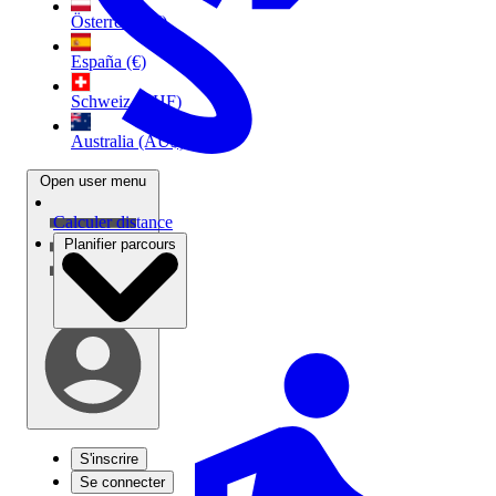
Österreich (€)
España (€)
Schweiz (CHF)
Australia (AU$)
Open user menu
Calculer distance
Planifier parcours
S'inscrire
Se connecter