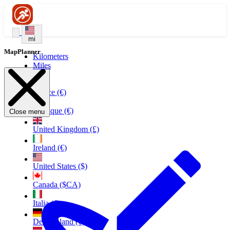
mi
MapPlanner
Kilometers
Miles
France (€)
Belgique (€)
Close menu
United Kingdom (£)
Ireland (€)
United States ($)
Canada ($CA)
Italia (€)
Deutschland (€)