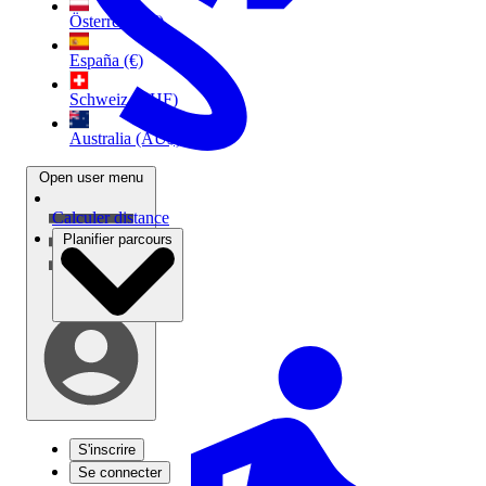
Österreich (€)
España (€)
Schweiz (CHF)
Australia (AU$)
Open user menu
Calculer distance
Planifier parcours
S'inscrire
Se connecter