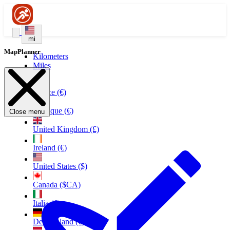
mi
MapPlanner
Kilometers
Miles
France (€)
Belgique (€)
Close menu
United Kingdom (£)
Ireland (€)
United States ($)
Canada ($CA)
Italia (€)
Deutschland (€)