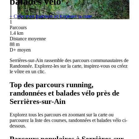
balades vélo
+
Créer mon parcours ici
Explorer la carte
1
Parcours
1.4
km
Distance moyenne
88
m
D+ moyen
Serrières-sur-Ain rassemble des parcours communautaires de
Randonnée. Explorez-les sur la carte, inspirez-vous ou créez
le vôtre en un clic.
Top des parcours running,
randonnées et balades vélo près de
Serrières-sur-Ain
Explorez tous les parcours en zoomant sur la carte ou
parcourez la liste des courses, randonnées et balades vélo ci-
dessous.
Parcours populaires à Serrières-sur-