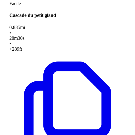
Facile
Cascade du petit gland
0.885
mi
•
28
m
30
s
•
+289
ft