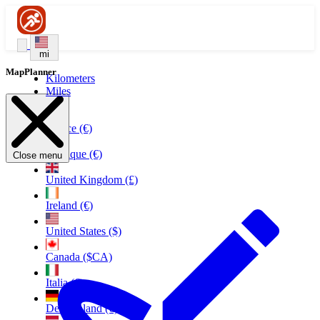
mi
MapPlanner
Kilometers
Miles
France (€)
Belgique (€)
Close menu
United Kingdom (£)
Ireland (€)
United States ($)
Canada ($CA)
Italia (€)
Deutschland (€)