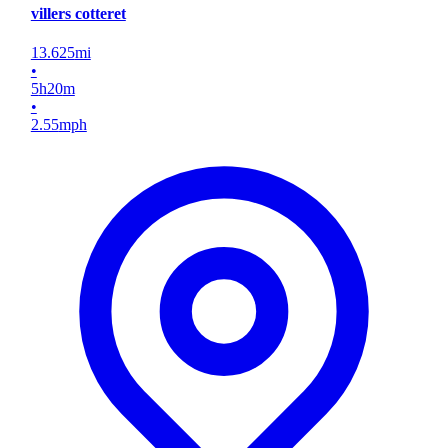
villers cotteret
13.625
mi
•
5
h
20
m
•
2.55
mph