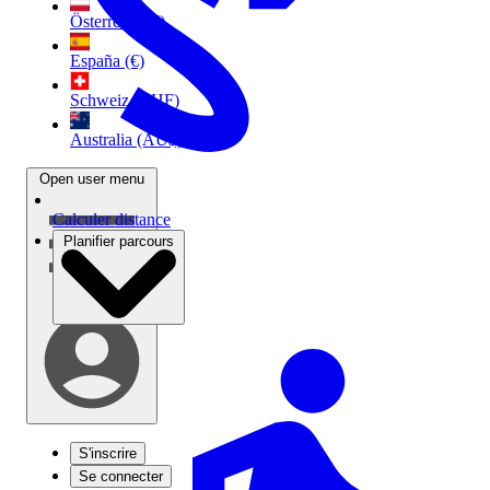
Österreich (€)
España (€)
Schweiz (CHF)
Australia (AU$)
Open user menu
Calculer distance
Planifier parcours
S'inscrire
Se connecter