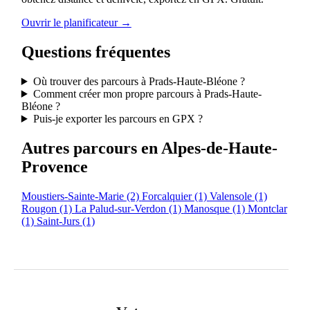
Ouvrir le planificateur →
Questions fréquentes
Où trouver des parcours à Prads-Haute-Bléone ?
Comment créer mon propre parcours à Prads-Haute-
Bléone ?
Puis-je exporter les parcours en GPX ?
Autres parcours en Alpes-de-Haute-
Provence
Moustiers-Sainte-Marie
(2)
Forcalquier
(1)
Valensole
(1)
Rougon
(1)
La Palud-sur-Verdon
(1)
Manosque
(1)
Montclar
(1)
Saint-Jurs
(1)