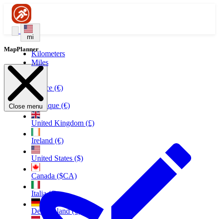
mi
MapPlanner
Kilometers
Miles
France (€)
Belgique (€)
Close menu
United Kingdom (£)
Ireland (€)
United States ($)
Canada ($CA)
Italia (€)
Deutschland (€)