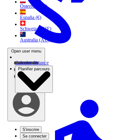
Österreich (€)
España (€)
Schweiz (CHF)
Australia (AU$)
Open user menu
Calculer distance
Planifier parcours
S'inscrire
Se connecter