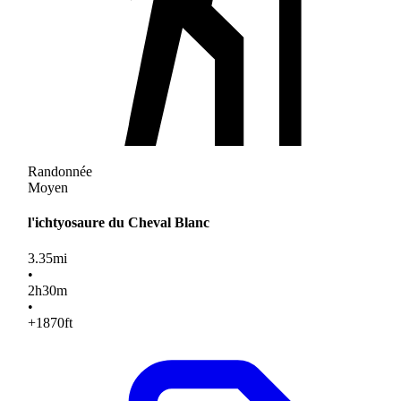
Randonnée
Moyen
l'ichtyosaure du Cheval Blanc
3.35
mi
•
2
h
30
m
•
+1870
ft