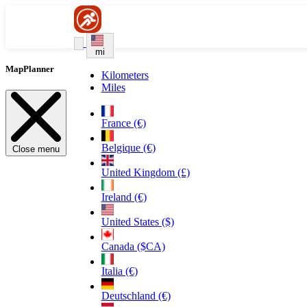
mi
MapPlanner
Kilometers
Miles
France (€)
Belgique (€)
Close menu
United Kingdom (£)
Ireland (€)
United States ($)
Canada ($CA)
Italia (€)
Deutschland (€)