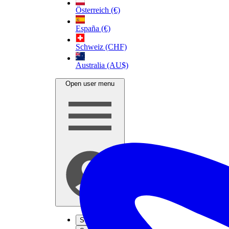
Österreich (€)
España (€)
Schweiz (CHF)
Australia (AU$)
Open user menu
S'inscrire