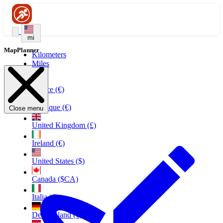
mi
MapPlanner
Kilometers
Miles
France (€)
Belgique (€)
Close menu
United Kingdom (£)
Ireland (€)
United States ($)
Canada ($CA)
Italia (€)
Deutschland (€)