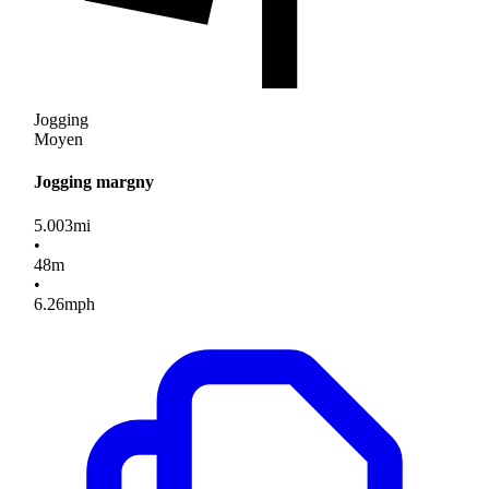
Jogging
Moyen
Jogging margny
5.003
mi
•
48
m
•
6.26
mph