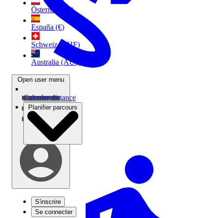
Österreich (€)
España (€)
Schweiz (CHF)
Australia (AU$)
Open user menu
Calculer distance
Planifier parcours
S'inscrire
Se connecter