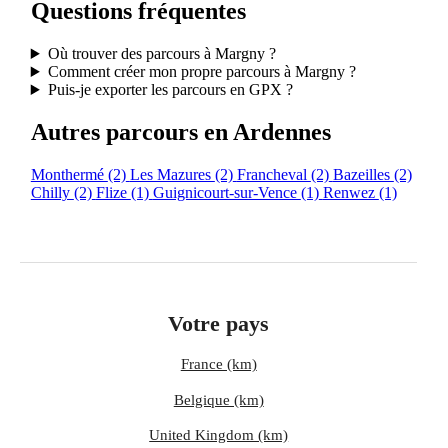
Questions fréquentes
Où trouver des parcours à Margny ?
Comment créer mon propre parcours à Margny ?
Puis-je exporter les parcours en GPX ?
Autres parcours en Ardennes
Monthermé
(2)
Les Mazures
(2)
Francheval
(2)
Bazeilles
(2)
Chilly
(2)
Flize
(1)
Guignicourt-sur-Vence
(1)
Renwez
(1)
Votre pays
France (km)
Belgique (km)
United Kingdom (km)