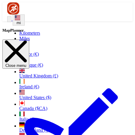
mi
MapPlanner
Kilometers
Miles
France (€)
Belgique (€)
Close menu
United Kingdom (£)
Ireland (€)
United States ($)
Canada ($CA)
Italia (€)
Deutschland (€)