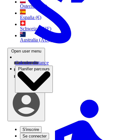
Österreich (€)
España (€)
Schweiz (CHF)
Australia (AU$)
Open user menu
Calculer distance
Planifier parcours
S'inscrire
Se connecter