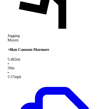
Jogging
Moyen
+8km Caussou-Marmare
5.482
mi
•
59
m
•
5.57
mph