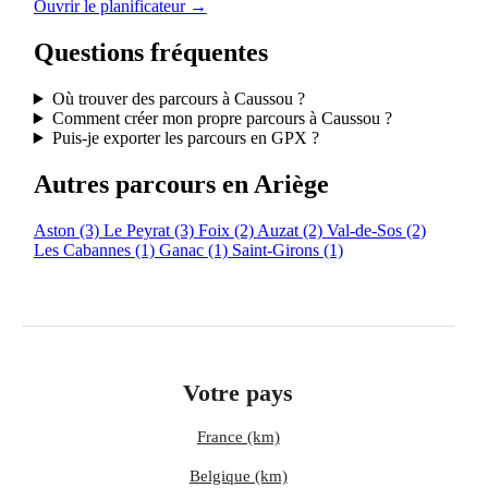
Ouvrir le planificateur →
Questions fréquentes
Où trouver des parcours à Caussou ?
Comment créer mon propre parcours à Caussou ?
Puis-je exporter les parcours en GPX ?
Autres parcours en Ariège
Aston
(3)
Le Peyrat
(3)
Foix
(2)
Auzat
(2)
Val-de-Sos
(2)
Les Cabannes
(1)
Ganac
(1)
Saint-Girons
(1)
Votre pays
France (km)
Belgique (km)