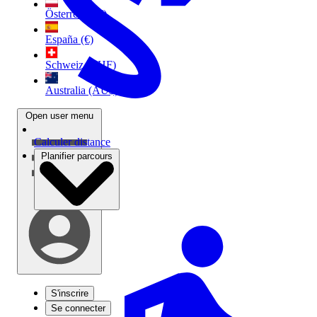
Österreich (€)
España (€)
Schweiz (CHF)
Australia (AU$)
Open user menu
Calculer distance
Planifier parcours
S'inscrire
Se connecter