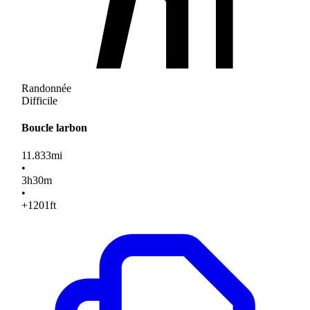
Randonnée
Difficile
Boucle larbon
11.833
mi
•
3
h
30
m
•
+1201
ft