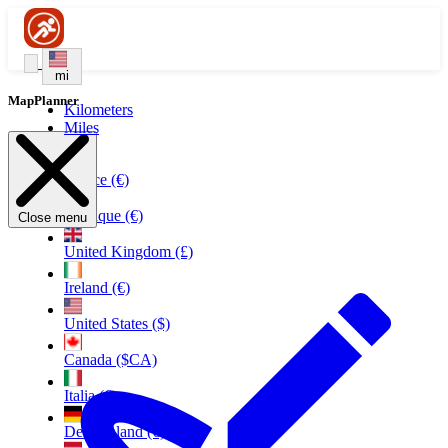
mi
MapPlanner
Kilometers
Miles
France (€)
Belgique (€)
Close menu
United Kingdom (£)
Ireland (€)
United States ($)
Canada ($CA)
Italia (€)
Deutschland (€)