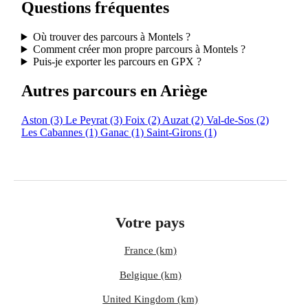
Questions fréquentes
Où trouver des parcours à Montels ?
Comment créer mon propre parcours à Montels ?
Puis-je exporter les parcours en GPX ?
Autres parcours en Ariège
Aston
(3)
Le Peyrat
(3)
Foix
(2)
Auzat
(2)
Val-de-Sos
(2)
Les Cabannes
(1)
Ganac
(1)
Saint-Girons
(1)
Votre pays
France (km)
Belgique (km)
United Kingdom (km)