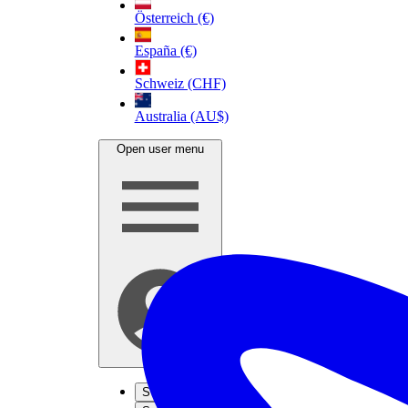
Österreich (€)
España (€)
Schweiz (CHF)
Australia (AU$)
Open user menu
S'inscrire