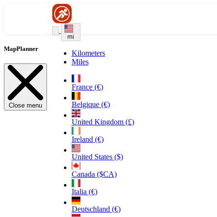
mi
MapPlanner
Kilometers
Miles
France (€)
Belgique (€)
Close menu
United Kingdom (£)
Ireland (€)
United States ($)
Canada ($CA)
Italia (€)
Deutschland (€)