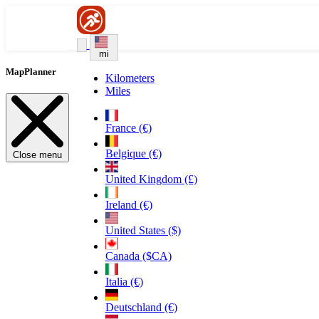
mi
MapPlanner
Kilometers
Miles
France (€)
Belgique (€)
Close menu
United Kingdom (£)
Ireland (€)
United States ($)
Canada ($CA)
Italia (€)
Deutschland (€)