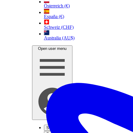
Österreich (€)
España (€)
Schweiz (CHF)
Australia (AU$)
Open user menu
S'inscrire