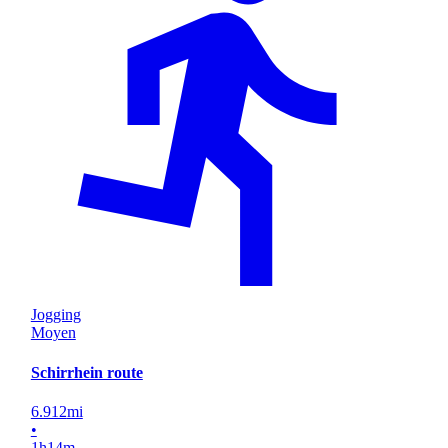
Jogging
Moyen
Schirrhein route
6.912
mi
•
1
h
14
m