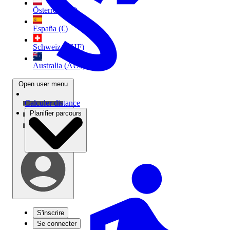
Österreich (€)
España (€)
Schweiz (CHF)
Australia (AU$)
Open user menu
Calculer distance
Planifier parcours
S'inscrire
Se connecter