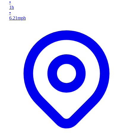
•
1
h
•
6.21
mph