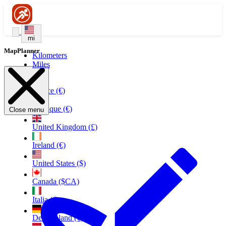
mi
MapPlanner
Kilometers
Miles
France (€)
Belgique (€)
Close menu
United Kingdom (£)
Ireland (€)
United States ($)
Canada ($CA)
Italia (€)
Deutschland (€)