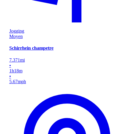
Jogging
Moyen
Schirrhein champetre
7.371
mi
•
1
h
18
m
•
5.67
mph