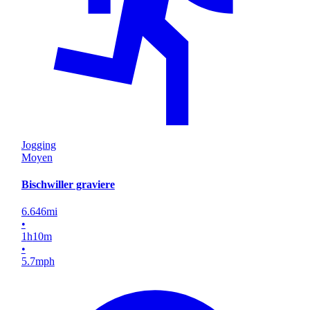
Jogging
Moyen
Bischwiller graviere
6.646
mi
•
1
h
10
m
•
5.7
mph