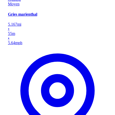
Moyen
Gries marienthal
5.167
mi
•
55
m
•
5.64
mph