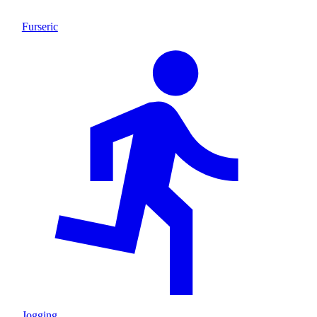
Furseric
Jogging