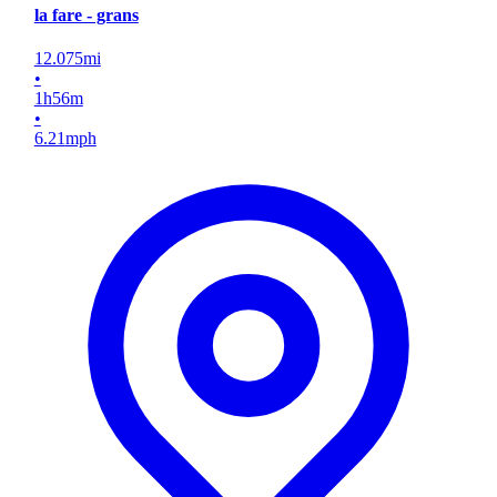
la fare - grans
12.075
mi
•
1
h
56
m
•
6.21
mph