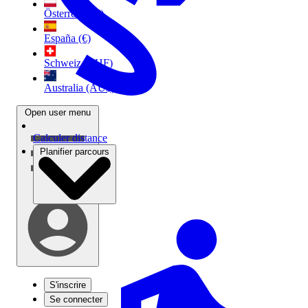
Österreich (€)
España (€)
Schweiz (CHF)
Australia (AU$)
Open user menu
Calculer distance
Planifier parcours
S'inscrire
Se connecter