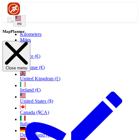
mi
MapPlanner
Kilometers
Miles
France (€)
Belgique (€)
Close menu
United Kingdom (£)
Ireland (€)
United States ($)
Canada ($CA)
Italia (€)
Deutschland (€)