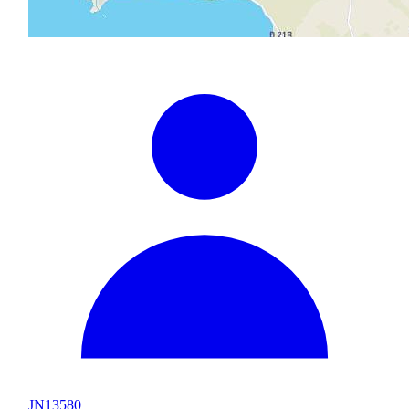
JN13580