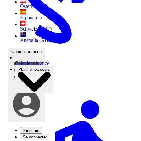
Österreich (€)
España (€)
Schweiz (CHF)
Australia (AU$)
Open user menu
Calculer distance
Planifier parcours
S'inscrire
Se connecter