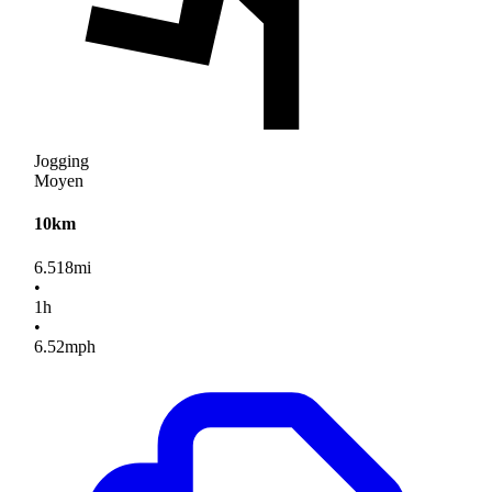
Jogging
Moyen
10km
6.518
mi
•
1
h
•
6.52
mph