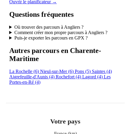
Ouvrir le planificateur →
Questions fréquentes
Où trouver des parcours à Angliers ?
Comment créer mon propre parcours à Angliers ?
Puis-je exporter les parcours en GPX ?
Autres parcours en Charente-
Maritime
La Rochelle
(6)
Nieul-sur-Mer
(6)
Pons
(5)
Saintes
(4)
Aigrefeuille-d'Aunis
(4)
Rochefort
(4)
Lagord
(4)
Les
Portes-en-Ré
(4)
Votre pays
France (km)