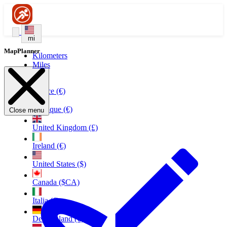
mi
MapPlanner
Kilometers
Miles
France (€)
Belgique (€)
Close menu
United Kingdom (£)
Ireland (€)
United States ($)
Canada ($CA)
Italia (€)
Deutschland (€)