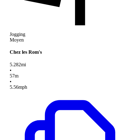
Jogging
Moyen
Chez les Rom's
5.282
mi
•
57
m
•
5.56
mph