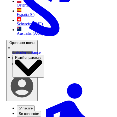
Österreich (€)
España (€)
Schweiz (CHF)
Australia (AU$)
Open user menu
Calculer distance
Planifier parcours
S'inscrire
Se connecter