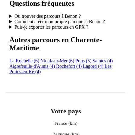
Questions fréquentes
Où trouver des parcours à Benon ?
Comment créer mon propre parcours à Benon ?
Puis-je exporter les parcours en GPX ?
Autres parcours en Charente-
Maritime
La Rochelle
(6)
Nieul-sur-Mer
(6)
Pons
(5)
Saintes
(4)
Aigrefeuille-d'Aunis
(4)
Rochefort
(4)
Lagord
(4)
Les
Portes-en-Ré
(4)
Votre pays
France (km)
Belgique (km)