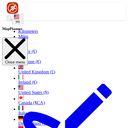
mi
MapPlanner
Kilometers
Miles
France (€)
Belgique (€)
Close menu
United Kingdom (£)
Ireland (€)
United States ($)
Canada ($CA)
Italia (€)
Deutschland (€)