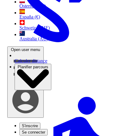
Österreich (€)
España (€)
Schweiz (CHF)
Australia (AU$)
Open user menu
Calculer distance
Planifier parcours
S'inscrire
Se connecter