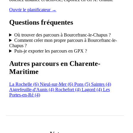
Ouvrir le planificateur →
Questions fréquentes
Où trouver des parcours à Bourcefranc-le-Chapus ?
Comment créer mon propre parcours à Bourcefranc-le-
Chapus ?
Puis-je exporter les parcours en GPX ?
Autres parcours en Charente-
Maritime
La Rochelle
(6)
Nieul-sur-Mer
(6)
Pons
(5)
Saintes
(4)
Aigrefeuille-d'Aunis
(4)
Rochefort
(4)
Lagord
(4)
Les
Portes-en-Ré
(4)