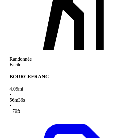
Randonnée
Facile
BOURCEFRANC
4.05
mi
•
56
m
36
s
•
+79
ft