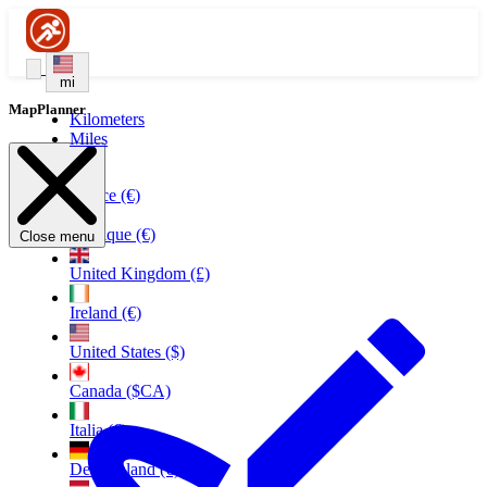
mi
MapPlanner
Kilometers
Miles
France (€)
Belgique (€)
Close menu
United Kingdom (£)
Ireland (€)
United States ($)
Canada ($CA)
Italia (€)
Deutschland (€)