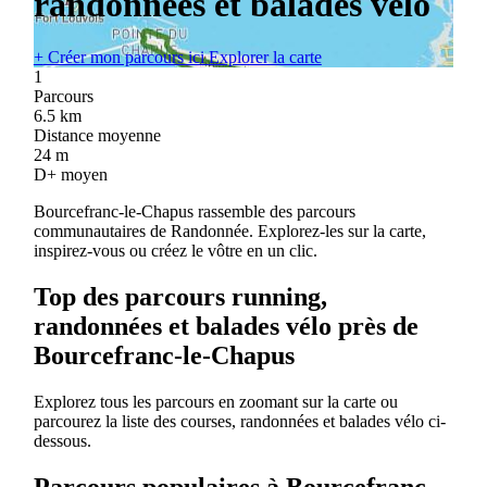
randonnées et balades vélo
+
Créer mon parcours ici
Explorer la carte
1
Parcours
6.5
km
Distance moyenne
24
m
D+ moyen
Bourcefranc-le-Chapus rassemble des parcours
communautaires de Randonnée. Explorez-les sur la carte,
inspirez-vous ou créez le vôtre en un clic.
Top des parcours running,
randonnées et balades vélo près de
Bourcefranc-le-Chapus
Explorez tous les parcours en zoomant sur la carte ou
parcourez la liste des courses, randonnées et balades vélo ci-
dessous.
Parcours populaires à Bourcefranc-