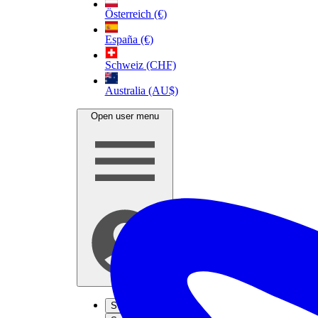
Österreich (€)
España (€)
Schweiz (CHF)
Australia (AU$)
Open user menu
S'inscrire