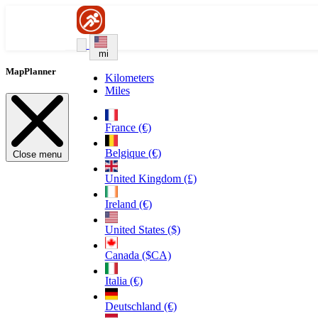
mi
MapPlanner
Kilometers
Miles
France (€)
Belgique (€)
Close menu
United Kingdom (£)
Ireland (€)
United States ($)
Canada ($CA)
Italia (€)
Deutschland (€)