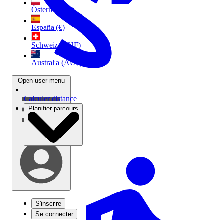
Österreich (€)
España (€)
Schweiz (CHF)
Australia (AU$)
Open user menu
Calculer distance
Planifier parcours
S'inscrire
Se connecter