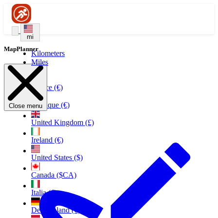
mi
MapPlanner
Kilometers
Miles
France (€)
Belgique (€)
Close menu
United Kingdom (£)
Ireland (€)
United States ($)
Canada ($CA)
Italia (€)
Deutschland (€)