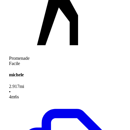
Promenade
Facile
michele
2.917
mi
•
4
m
6
s