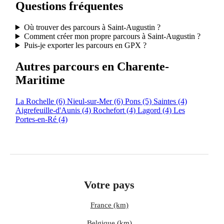
Questions fréquentes
Où trouver des parcours à Saint-Augustin ?
Comment créer mon propre parcours à Saint-Augustin ?
Puis-je exporter les parcours en GPX ?
Autres parcours en Charente-
Maritime
La Rochelle
(6)
Nieul-sur-Mer
(6)
Pons
(5)
Saintes
(4)
Aigrefeuille-d'Aunis
(4)
Rochefort
(4)
Lagord
(4)
Les
Portes-en-Ré
(4)
Votre pays
France (km)
Belgique (km)