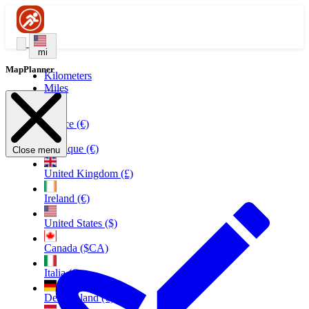
mi
MapPlanner
Kilometers
Miles
France (€)
Belgique (€)
Close menu
United Kingdom (£)
Ireland (€)
United States ($)
Canada ($CA)
Italia (€)
Deutschland (€)