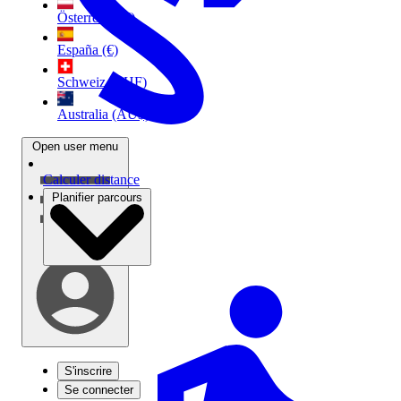
Österreich (€)
España (€)
Schweiz (CHF)
Australia (AU$)
Open user menu
Calculer distance
Planifier parcours
S'inscrire
Se connecter