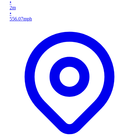
•
2
m
•
556.07
mph