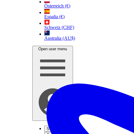
Österreich (€)
España (€)
Schweiz (CHF)
Australia (AU$)
Open user menu
S'inscrire