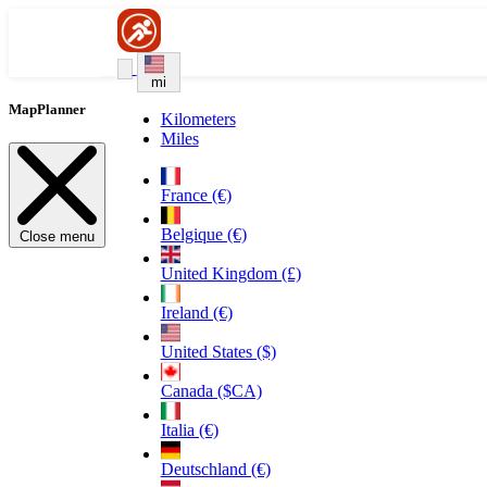
mi
MapPlanner
Kilometers
Miles
France (€)
Belgique (€)
Close menu
United Kingdom (£)
Ireland (€)
United States ($)
Canada ($CA)
Italia (€)
Deutschland (€)