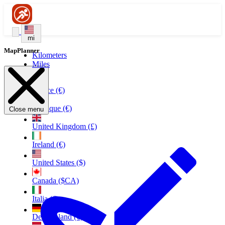
mi
MapPlanner
Kilometers
Miles
France (€)
Belgique (€)
Close menu
United Kingdom (£)
Ireland (€)
United States ($)
Canada ($CA)
Italia (€)
Deutschland (€)