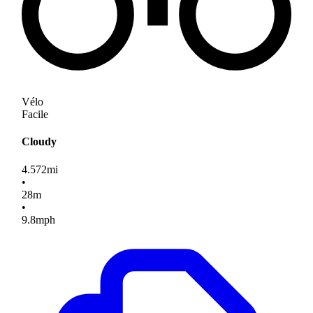
Vélo
Facile
Cloudy
4.572
mi
•
28
m
•
9.8
mph