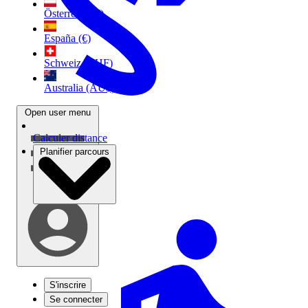
Österreich (€)
España (€)
Schweiz (CHF)
Australia (AU$)
Open user menu
Calculer distance
Planifier parcours
S'inscrire
Se connecter