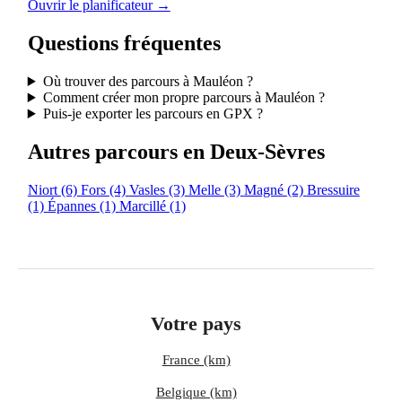
Ouvrir le planificateur →
Questions fréquentes
Où trouver des parcours à Mauléon ?
Comment créer mon propre parcours à Mauléon ?
Puis-je exporter les parcours en GPX ?
Autres parcours en Deux-Sèvres
Niort
(6)
Fors
(4)
Vasles
(3)
Melle
(3)
Magné
(2)
Bressuire
(1)
Épannes
(1)
Marcillé
(1)
Votre pays
France (km)
Belgique (km)