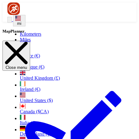
mi
MapPlanner
Kilometers
Miles
France (€)
Belgique (€)
Close menu
United Kingdom (£)
Ireland (€)
United States ($)
Canada ($CA)
Italia (€)
Deutschland (€)