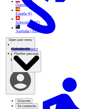
Österreich (€)
España (€)
Schweiz (CHF)
Australia (AU$)
Open user menu
Calculer distance
Planifier parcours
S'inscrire
Se connecter