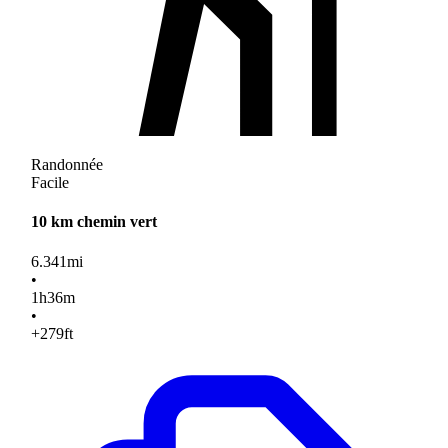
Randonnée
Facile
10 km chemin vert
6.341
mi
•
1
h
36
m
•
+279
ft