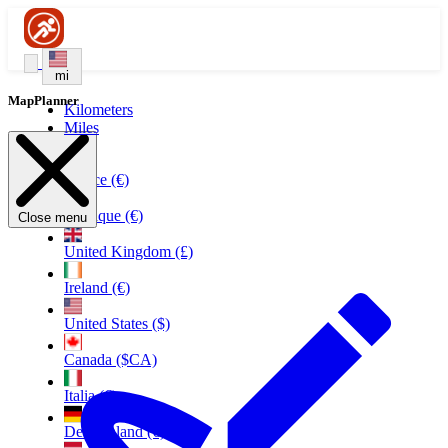
mi
MapPlanner
Kilometers
Miles
France (€)
Belgique (€)
Close menu
United Kingdom (£)
Ireland (€)
United States ($)
Canada ($CA)
Italia (€)
Deutschland (€)