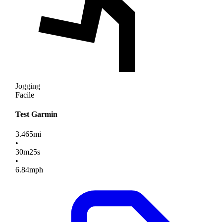
Jogging
Facile
Test Garmin
3.465
mi
•
30
m
25
s
•
6.84
mph