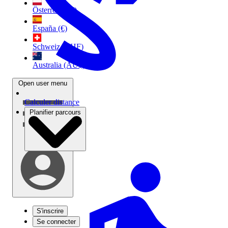
Österreich (€)
España (€)
Schweiz (CHF)
Australia (AU$)
Open user menu
Calculer distance
Planifier parcours
S'inscrire
Se connecter