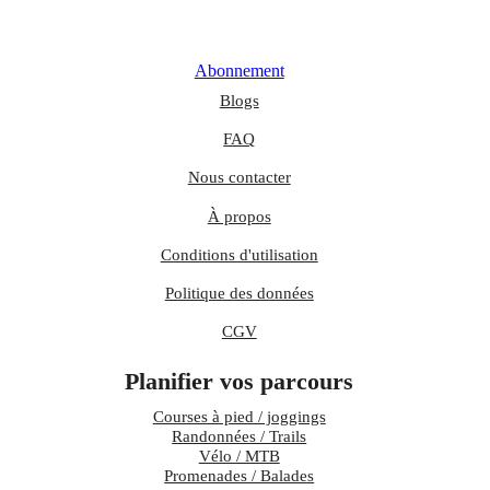
Abonnement
Blogs
FAQ
Nous contacter
À propos
Conditions d'utilisation
Politique des données
CGV
Planifier vos parcours
Courses à pied / joggings
Randonnées / Trails
Vélo / MTB
Promenades / Balades