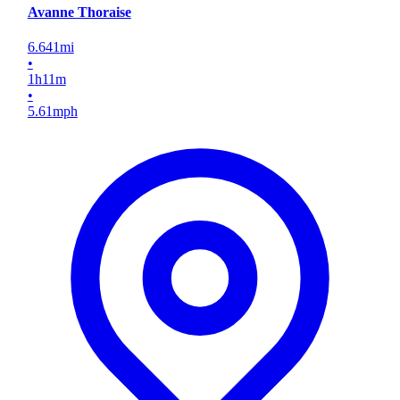
Avanne Thoraise
6.641
mi
•
1
h
11
m
•
5.61
mph