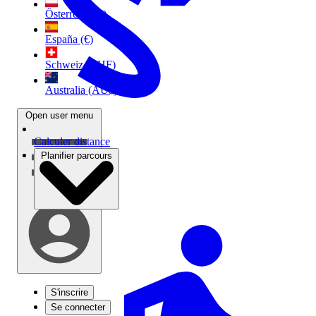
Österreich (€)
España (€)
Schweiz (CHF)
Australia (AU$)
Open user menu
Calculer distance
Planifier parcours
S'inscrire
Se connecter