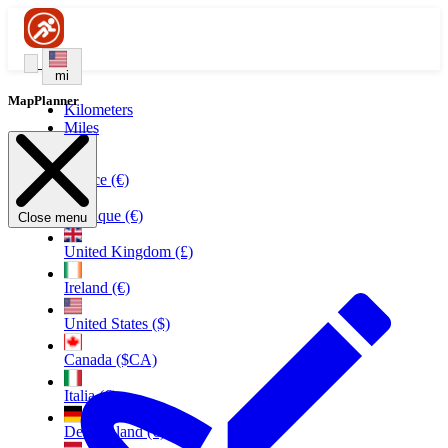
mi
MapPlanner
Kilometers
Miles
France (€)
Belgique (€)
Close menu
United Kingdom (£)
Ireland (€)
United States ($)
Canada ($CA)
Italia (€)
Deutschland (€)