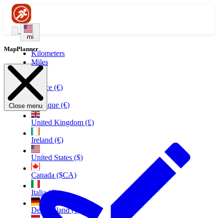
mi
MapPlanner
Kilometers
Miles
France (€)
Belgique (€)
Close menu
United Kingdom (£)
Ireland (€)
United States ($)
Canada ($CA)
Italia (€)
Deutschland (€)