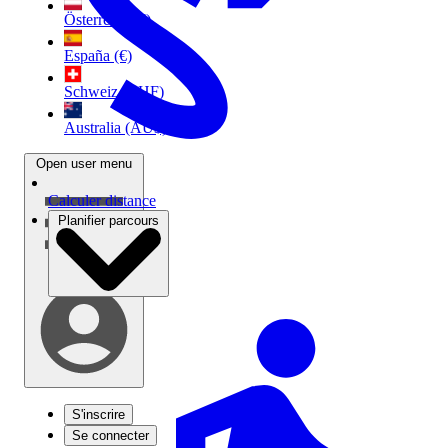
Österreich (€)
España (€)
Schweiz (CHF)
Australia (AU$)
Open user menu
Calculer distance
Planifier parcours
S'inscrire
Se connecter