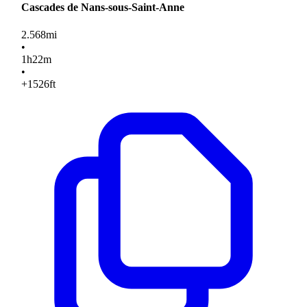
Cascades de Nans-sous-Saint-Anne
2.568
mi
•
1
h
22
m
•
+1526
ft