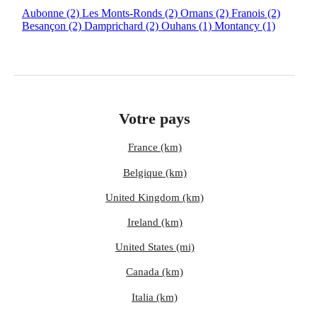
Aubonne
(2)
Les Monts-Ronds
(2)
Ornans
(2)
Franois
(2)
Besançon
(2)
Damprichard
(2)
Ouhans
(1)
Montancy
(1)
Votre pays
France (km)
Belgique (km)
United Kingdom (km)
Ireland (km)
United States (mi)
Canada (km)
Italia (km)