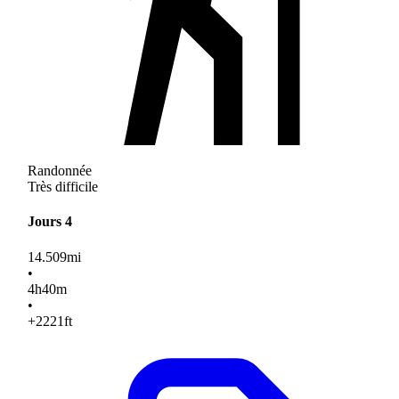
Randonnée
Très difficile
Jours 4
14.509
mi
•
4
h
40
m
•
+2221
ft