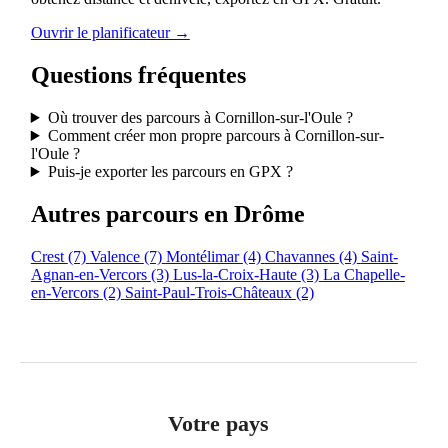
Ouvrir le planificateur →
Questions fréquentes
Où trouver des parcours à Cornillon-sur-l'Oule ?
Comment créer mon propre parcours à Cornillon-sur-
l'Oule ?
Puis-je exporter les parcours en GPX ?
Autres parcours en Drôme
Crest
(7)
Valence
(7)
Montélimar
(4)
Chavannes
(4)
Saint-
Agnan-en-Vercors
(3)
Lus-la-Croix-Haute
(3)
La Chapelle-
en-Vercors
(2)
Saint-Paul-Trois-Châteaux
(2)
Votre pays