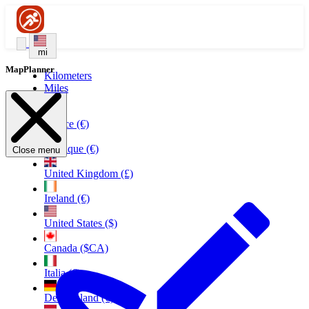
mi
MapPlanner
Kilometers
Miles
France (€)
Belgique (€)
Close menu
United Kingdom (£)
Ireland (€)
United States ($)
Canada ($CA)
Italia (€)
Deutschland (€)