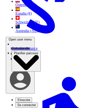
Österreich (€)
España (€)
Schweiz (CHF)
Australia (AU$)
Open user menu
Calculer distance
Planifier parcours
S'inscrire
Se connecter