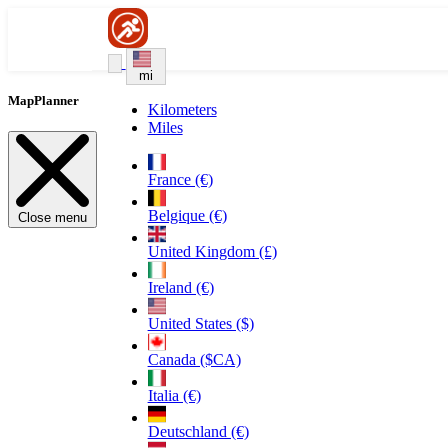
mi
MapPlanner
Kilometers
Miles
France (€)
Belgique (€)
Close menu
United Kingdom (£)
Ireland (€)
United States ($)
Canada ($CA)
Italia (€)
Deutschland (€)