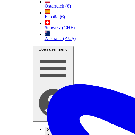
Österreich (€)
España (€)
Schweiz (CHF)
Australia (AU$)
Open user menu
S'inscrire