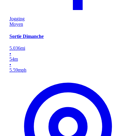
Jogging
Moyen
Sortie Dimanche
5.036
mi
•
54
m
•
5.59
mph