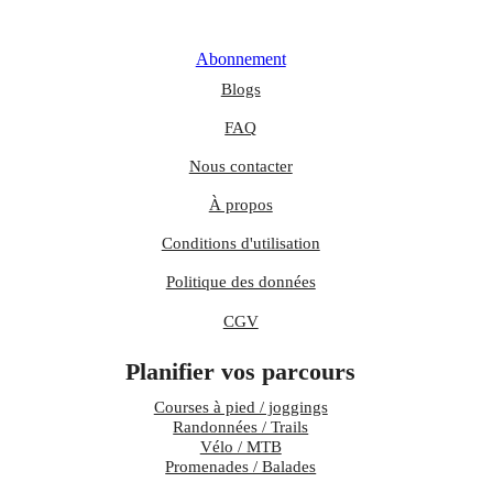
Abonnement
Blogs
FAQ
Nous contacter
À propos
Conditions d'utilisation
Politique des données
CGV
Planifier vos parcours
Courses à pied / joggings
Randonnées / Trails
Vélo / MTB
Promenades / Balades