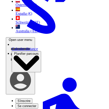
Österreich (€)
España (€)
Schweiz (CHF)
Australia (AU$)
Open user menu
Calculer distance
Planifier parcours
S'inscrire
Se connecter