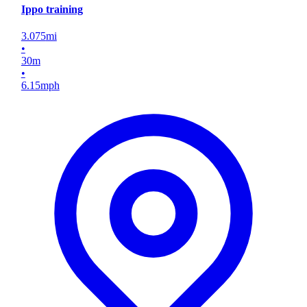
Ippo training
3.075
mi
•
30
m
•
6.15
mph