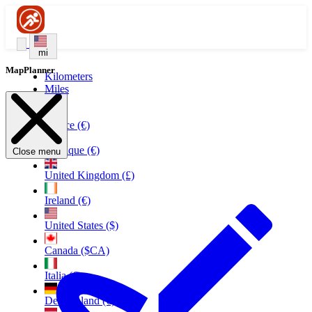
mi
MapPlanner
Kilometers
Miles
France (€)
Belgique (€)
Close menu
United Kingdom (£)
Ireland (€)
United States ($)
Canada ($CA)
Italia (€)
Deutschland (€)