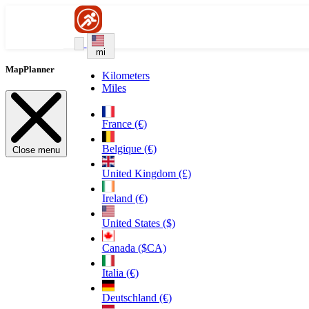
mi
MapPlanner
Kilometers
Miles
France (€)
Belgique (€)
Close menu
United Kingdom (£)
Ireland (€)
United States ($)
Canada ($CA)
Italia (€)
Deutschland (€)