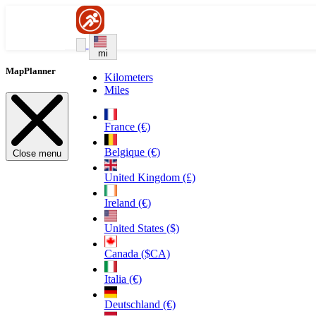
mi
MapPlanner
Kilometers
Miles
France (€)
Belgique (€)
Close menu
United Kingdom (£)
Ireland (€)
United States ($)
Canada ($CA)
Italia (€)
Deutschland (€)