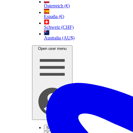
Österreich (€)
España (€)
Schweiz (CHF)
Australia (AU$)
Open user menu
S'inscrire