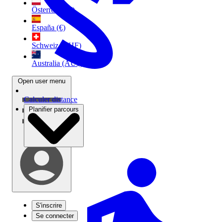
Österreich (€)
España (€)
Schweiz (CHF)
Australia (AU$)
Open user menu
Calculer distance
Planifier parcours
S'inscrire
Se connecter