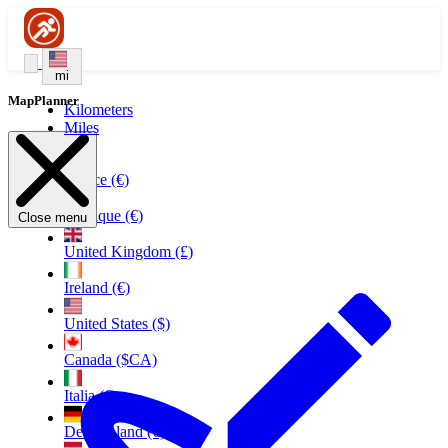
mi
MapPlanner
Kilometers
Miles
France (€)
Belgique (€)
Close menu
United Kingdom (£)
Ireland (€)
United States ($)
Canada ($CA)
Italia (€)
Deutschland (€)