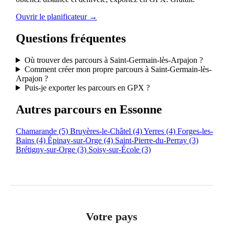
Ouvrir le planificateur →
Questions fréquentes
Où trouver des parcours à Saint-Germain-lès-Arpajon ?
Comment créer mon propre parcours à Saint-Germain-lès-
Arpajon ?
Puis-je exporter les parcours en GPX ?
Autres parcours en Essonne
Chamarande
(5)
Bruyères-le-Châtel
(4)
Yerres
(4)
Forges-les-
Bains
(4)
Épinay-sur-Orge
(4)
Saint-Pierre-du-Perray
(3)
Brétigny-sur-Orge
(3)
Soisy-sur-École
(3)
Votre pays