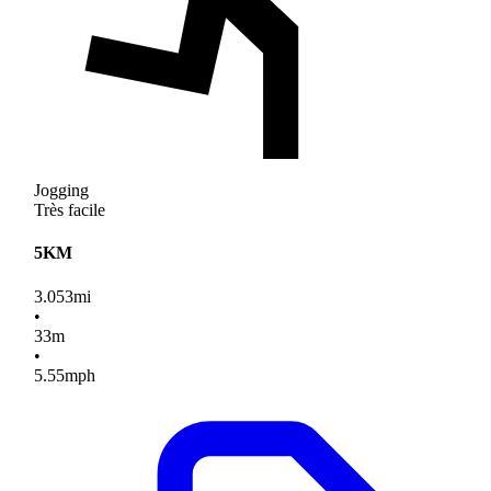
Jogging
Très facile
5KM
3.053
mi
•
33
m
•
5.55
mph